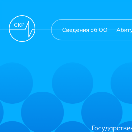
Сведения об ОО
Абит
Государстве