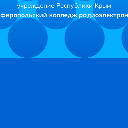
учреждение Республики Крым
феропольский колледж радиоэлектро