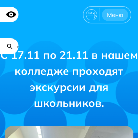
Версия для
Меню
слабовидящих
Поиск
Карта
по
С 17.11 по 21.11 в нашем
сайта
сайту
колледже проходят
экскурсии для
школьников.