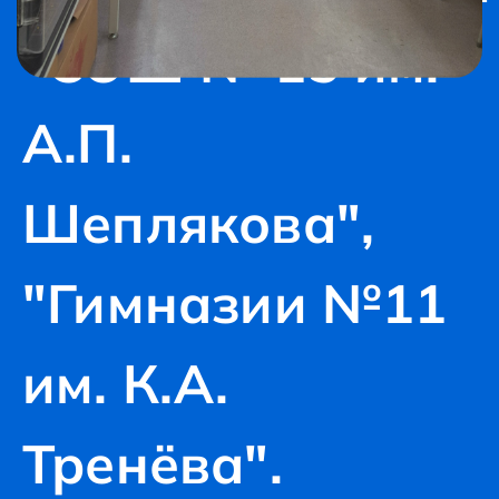
"СОШ № 15 им.
А.П.
Шеплякова",
"Гимназии №11
им. К.А.
Тренёва".