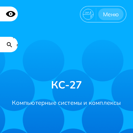
Версия для
Меню
слабовидящих
Поиск
Карта
по
сайта
сайту
КС-27
Компьютерные системы и комплексы